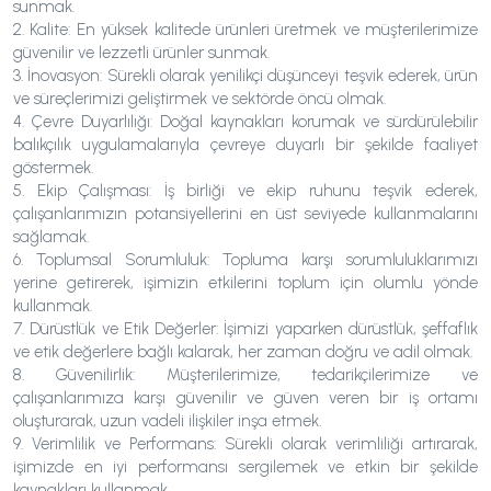
sunmak.
2. Kalite: En yüksek kalitede ürünleri üretmek ve müşterilerimize
güvenilir ve lezzetli ürünler sunmak.
3. İnovasyon: Sürekli olarak yenilikçi düşünceyi teşvik ederek, ürün
ve süreçlerimizi geliştirmek ve sektörde öncü olmak.
4. Çevre Duyarlılığı: Doğal kaynakları korumak ve sürdürülebilir
balıkçılık uygulamalarıyla çevreye duyarlı bir şekilde faaliyet
göstermek.
5. Ekip Çalışması: İş birliği ve ekip ruhunu teşvik ederek,
çalışanlarımızın potansiyellerini en üst seviyede kullanmalarını
sağlamak.
6. Toplumsal Sorumluluk: Topluma karşı sorumluluklarımızı
yerine getirerek, işimizin etkilerini toplum için olumlu yönde
kullanmak.
7. Dürüstlük ve Etik Değerler: İşimizi yaparken dürüstlük, şeffaflık
ve etik değerlere bağlı kalarak, her zaman doğru ve adil olmak.
8. Güvenilirlik: Müşterilerimize, tedarikçilerimize ve
çalışanlarımıza karşı güvenilir ve güven veren bir iş ortamı
oluşturarak, uzun vadeli ilişkiler inşa etmek.
9. Verimlilik ve Performans: Sürekli olarak verimliliği artırarak,
işimizde en iyi performansı sergilemek ve etkin bir şekilde
kaynakları kullanmak.