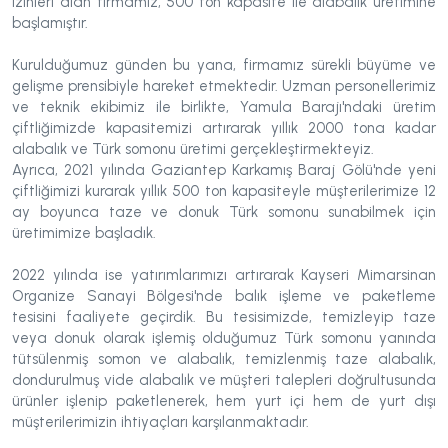
izinleri alan firmamız, 500 ton kapasite ile alabalık üretimine
başlamıştır.
Kurulduğumuz günden bu yana, firmamız sürekli büyüme ve
gelişme prensibiyle hareket etmektedir. Uzman personellerimiz
ve teknik ekibimiz ile birlikte, Yamula Barajı'ndaki üretim
çiftliğimizde kapasitemizi artırarak yıllık 2000 tona kadar
alabalık ve Türk somonu üretimi gerçekleştirmekteyiz.
Ayrıca, 2021 yılında Gaziantep Karkamış Baraj Gölü'nde yeni
çiftliğimizi kurarak yıllık 500 ton kapasiteyle müşterilerimize 12
ay boyunca taze ve donuk Türk somonu sunabilmek için
üretimimize başladık.
2022 yılında ise yatırımlarımızı artırarak Kayseri Mimarsinan
Organize Sanayi Bölgesi'nde balık işleme ve paketleme
tesisini faaliyete geçirdik. Bu tesisimizde, temizleyip taze
veya donuk olarak işlemiş olduğumuz Türk somonu yanında
tütsülenmiş somon ve alabalık, temizlenmiş taze alabalık,
dondurulmuş vide alabalık ve müşteri talepleri doğrultusunda
ürünler işlenip paketlenerek, hem yurt içi hem de yurt dışı
müşterilerimizin ihtiyaçları karşılanmaktadır.